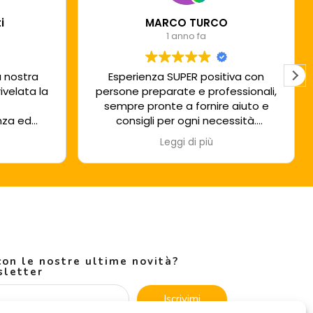
i
MARCO TURCO
1 anno fa
a nostra
Esperienza SUPER positiva con
ivelata la
persone preparate e professionali,
sempre pronte a fornire aiuto e
nza ed
consigli per ogni necessità.
Che dire...
Leggi di più
mbito
PERUGINICASE n° 1 !!!
al cliente
gli. Un
lippo!!
on le nostre ultime novità?
sletter
Iscrivimi