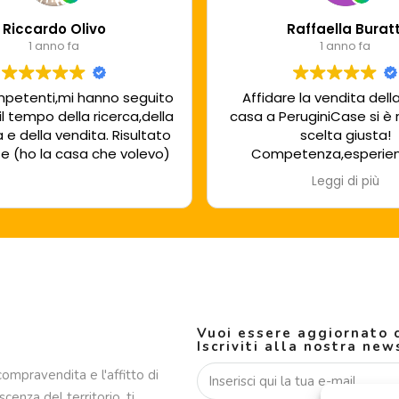
Riccardo Olivo
Raffaella Buratt
1 anno fa
1 anno fa
mpetenti,mi hanno seguito
Affidare la vendita dell
il tempo della ricerca,della
casa a PeruginiCase si è r
a e della vendita. Risultato
scelta giusta!
e (ho la casa che volevo)
Competenza,esperie
affidabilità fanno di questa agenzia
Leggi di più
un'eccellenza nell'a
immobiliare!!!L'attenzione 
curata nei minimi detta
plauso particolare a Fi
Vuoi essere aggiornato c
Iscriviti alla nostra new
compravendita e l'affitto di
cenza del territorio, ti