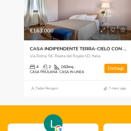
€163.000
CASA INDIPENDENTE TERRA-CIELO CON GIARDINO – RIZZOLO (REANA DEL ROJALE)
Via Roma, 56, Reana del Rojale UD, Italia
4
2
160mq
Dettagli
CASA FRIULANA, CASA IN LINEA
Fabio Perugini
7 mesi ago