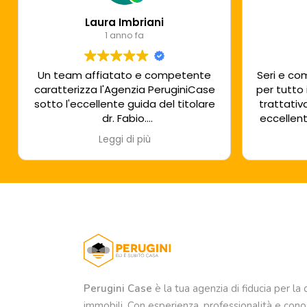
Laura Imbriani
1 anno fa
Un team affiatato e competente
Seri e co
caratterizza l'Agenzia PeruginiCase
per tutto 
sotto l'eccellente guida del titolare
trattativ
dr. Fabio.
eccellent
Sono stata seguita con estrema
Leggi di più
professionalità e sincera cordialità
dalla sig.ra Paola, una assoluta
sicurezza!!!
Grazie e buon lavoro!
Perugini Case
è la tua agenzia di fiducia per la 
immobili. Con esperienza, professionalità e conos