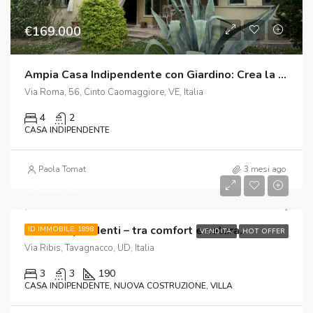
€169.000
Ampia Casa Indipendente con Giardino: Crea la Casa dei Tuoi Sogni a 5 Minuti da Portogruaro
Via Roma, 56, Cinto Caomaggiore, VE, Italia
4
2
CASA INDIPENDENTE
Paola Tomat
3 mesi ago
€485.000
Ville indipendenti – tra comfort e natura.
ID IMMOBILE: 1898
VENDITA
HOT OFFER
Via Ribis, Tavagnacco, UD, Italia
3
3
190
CASA INDIPENDENTE, NUOVA COSTRUZIONE, VILLA