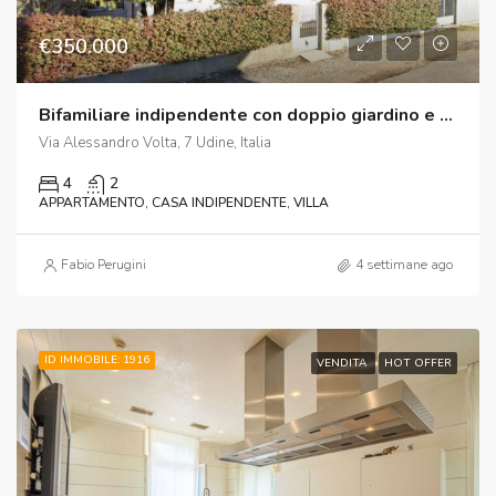
€350.000
Bifamiliare indipendente con doppio giardino e doppio box – Udine, zona Via Volta / Via Copernico
Via Alessandro Volta, 7 Udine, Italia
4
2
APPARTAMENTO, CASA INDIPENDENTE, VILLA
Fabio Perugini
4 settimane ago
ID IMMOBILE: 1916
VENDITA
HOT OFFER