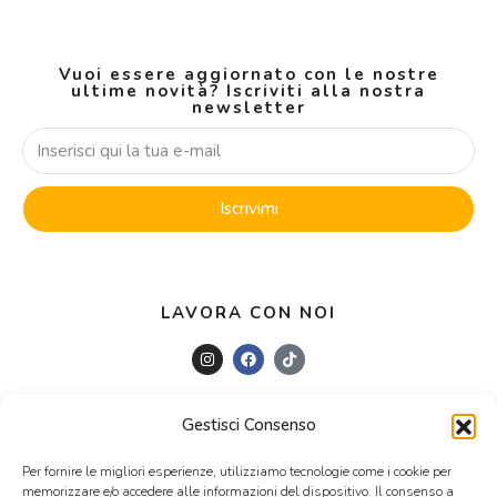
Vuoi essere aggiornato con le nostre
ultime novità? Iscriviti alla nostra
newsletter
Iscrivimi
LAVORA CON NOI
Gestisci Consenso
© PERUGINICASE SRL Via Grazzano 51, Udine (UD) +39
Per fornire le migliori esperienze, utilizziamo tecnologie come i cookie per
0432876132 info@peruginicase.it P.IVA e C.F 03078280306 -
Privacy
policy
memorizzare e/o accedere alle informazioni del dispositivo. Il consenso a