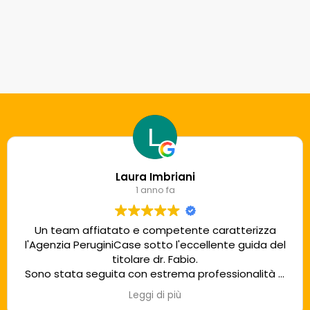
Laura Imbriani
1 anno fa
Un team affiatato e competente caratterizza
l'Agenzia PeruginiCase sotto l'eccellente guida del
titolare dr. Fabio.
Sono stata seguita con estrema professionalità e
sincera cordialità dalla sig.ra Paola, una assoluta
Leggi di più
sicurezza!!!