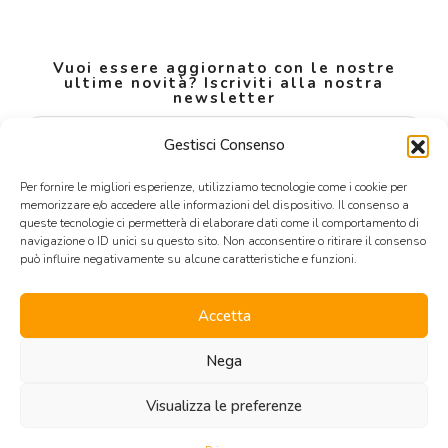
Vuoi essere aggiornato con le nostre
ultime novità? Iscriviti alla nostra
newsletter
Gestisci Consenso
Iscrivimi
Per fornire le migliori esperienze, utilizziamo tecnologie come i cookie per
memorizzare e/o accedere alle informazioni del dispositivo. Il consenso a
queste tecnologie ci permetterà di elaborare dati come il comportamento di
navigazione o ID unici su questo sito. Non acconsentire o ritirare il consenso
può influire negativamente su alcune caratteristiche e funzioni.
LAVORA CON NOI
Accetta
Nega
Visualizza le preferenze
© PERUGINICASE SRL Via Grazzano 51, Udine (UD) +39
0432876132 info@peruginicase.it P.IVA e C.F 03078280306 -
Privacy
policy