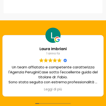
Laura Imbriani
1 anno fa
Un team affiatato e competente caratterizza
l'Agenzia PeruginiCase sotto l'eccellente guida del
titolare dr. Fabio.
Sono stata seguita con estrema professionalità e
sincera cordialità dalla sig.ra Paola, una assoluta
Leggi di più
sicurezza!!!
Grazie e buon lavoro!