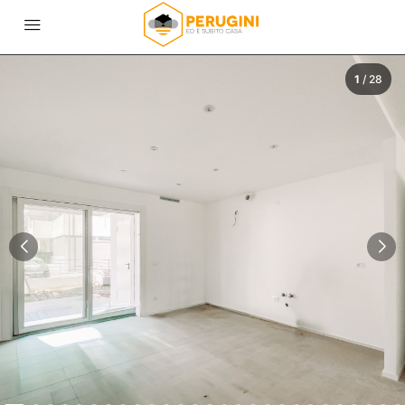
1
/
28