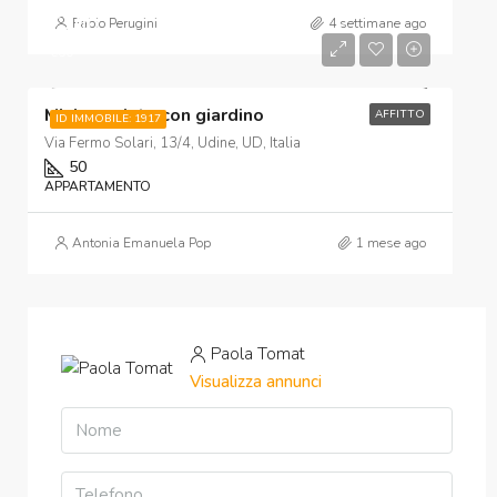
€700
Fabio Perugini
4 settimane ago
€50
Mini arredato con giardino
AFFITTO
ID IMMOBILE: 1917
Via Fermo Solari, 13/4, Udine, UD, Italia
50
APPARTAMENTO
Antonia Emanuela Pop
1 mese ago
Paola Tomat
Visualizza annunci