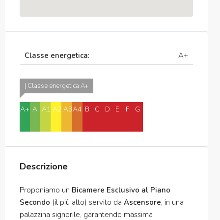
Classe energetica:
A+
| Classe energetica A+
A+
A
A1
A2
A3
A4
B
C
D
E
F
G
H
In attesa di
certificazione
Descrizione
Proponiamo un
Bicamere Esclusivo al Piano
Secondo
(il più alto) servito da
Ascensore
, in una
palazzina signorile, garantendo massima