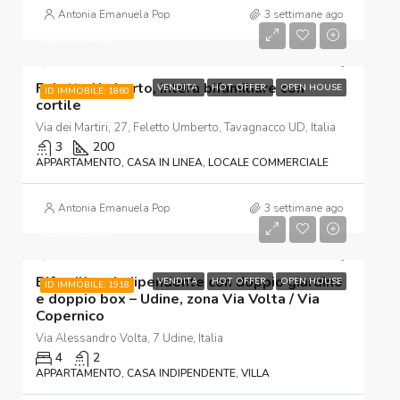
Antonia Emanuela Pop
3 settimane ago
€190.000
Feletto Umberto, intera bifamiliare con
VENDITA
HOT OFFER
OPEN HOUSE
ID IMMOBILE: 1860
cortile
Via dei Martiri, 27, Feletto Umberto, Tavagnacco UD, Italia
3
200
APPARTAMENTO, CASA IN LINEA, LOCALE COMMERCIALE
Antonia Emanuela Pop
3 settimane ago
€350.000
Bifamiliare indipendente con doppio giardino
VENDITA
HOT OFFER
OPEN HOUSE
ID IMMOBILE: 1918
e doppio box – Udine, zona Via Volta / Via
Copernico
Via Alessandro Volta, 7 Udine, Italia
4
2
APPARTAMENTO, CASA INDIPENDENTE, VILLA