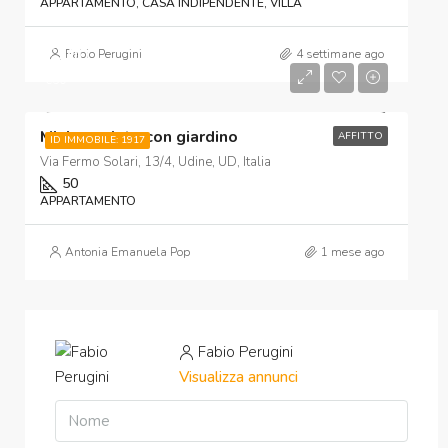
APPARTAMENTO, CASA INDIPENDENTE, VILLA
€700
Fabio Perugini
4 settimane ago
€50
Mini arredato con giardino
AFFITTO
ID IMMOBILE: 1917
Via Fermo Solari, 13/4, Udine, UD, Italia
50
APPARTAMENTO
Antonia Emanuela Pop
1 mese ago
Fabio Perugini
Visualizza annunci