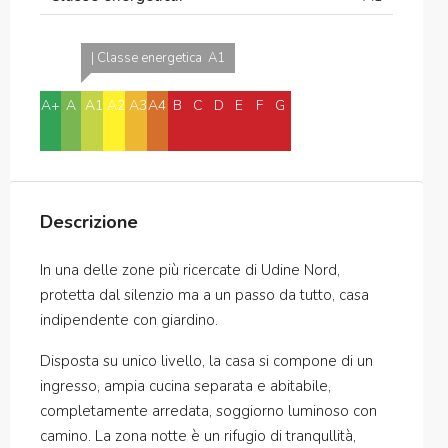
| Classe energetica A1
A+
A
A1
A2
A3
A4
B
C
D
E
F
G
H
In attesa di
certificazione
Descrizione
In una delle zone più ricercate di Udine Nord,
protetta dal silenzio ma a un passo da tutto, casa
indipendente con giardino.
Disposta su unico livello, la casa si compone di un
ingresso, ampia cucina separata e abitabile,
completamente arredata, soggiorno luminoso con
camino. La zona notte è un rifugio di tranqullità,