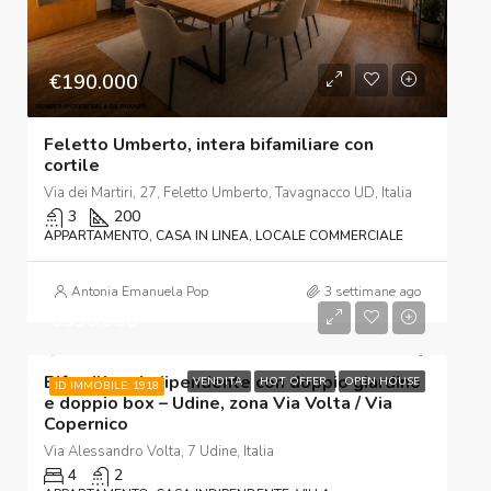
€190.000
Feletto Umberto, intera bifamiliare con
cortile
Via dei Martiri, 27, Feletto Umberto, Tavagnacco UD, Italia
3
200
APPARTAMENTO, CASA IN LINEA, LOCALE COMMERCIALE
Antonia Emanuela Pop
3 settimane ago
€350.000
Bifamiliare indipendente con doppio giardino
VENDITA
HOT OFFER
OPEN HOUSE
ID IMMOBILE: 1918
e doppio box – Udine, zona Via Volta / Via
Copernico
Via Alessandro Volta, 7 Udine, Italia
4
2