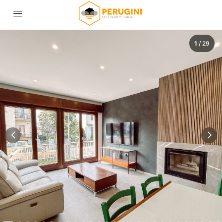
1
/
29