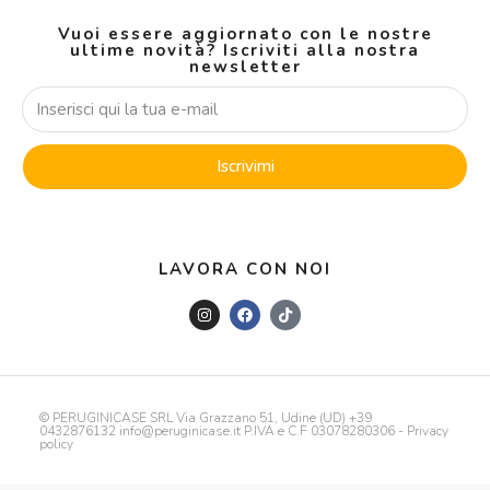
Vuoi essere aggiornato con le nostre
ultime novità? Iscriviti alla nostra
newsletter
Iscrivimi
LAVORA CON NOI
© PERUGINICASE SRL Via Grazzano 51, Udine (UD) +39
0432876132 info@peruginicase.it P.IVA e C.F 03078280306 -
Privacy
policy